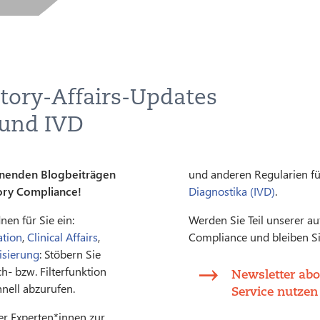
tory-Affairs-Updates
 und IVD
einenden Blogbeiträgen
und anderen Regularien fü
ory Compliance!
Diagnostika (IVD)
.
en für Sie ein:
Werden Sie Teil unserer au
tion
,
Clinical Affairs
,
Compliance und bleiben Si
lisierung
: Stöbern Sie
h- bzw. Filterfunktion
Newsletter abo
hnell abzurufen.
Service nutzen
rer Experten*innen zur