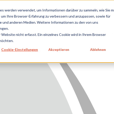
metecon.de
metecon.ch
ceyoo.de
es werden verwendet, um Informationen darüber zu sammeln, wie Sie m
, um Ihre Browser-Erfahrung zu verbessern und anzupassen, sowie für
 und anderen Medien. Weitere Informationen zu den von uns
TUNGEN
LEISTUNGEN
ZUKUNFTSSTARKE
Ü
ngen.
NPRODUKTE
IVD
LÖSUNGEN
Website nicht erfasst. Ein einzelnes Cookie wird in Ihrem Browser
GEN MEDIZINPRODUKTE
 möchten.
Cookie-Einstellungen
Akzeptieren
Ablehnen
GEN IVD
TSSTARKE LÖSUNGEN
NS
E