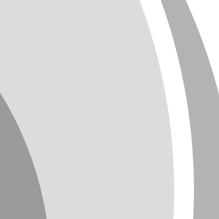
SUM
CHUTZ
T
TTER
ENGLISH