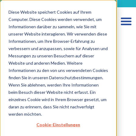
metecon.de
metecon.ch
ceyoo.de
Diese Website speichert Cookies auf Ihrem
Computer. Diese Cookies werden verwendet, um
Informationen darüber zu sammeln, wie Sie mit
unserer Website interagieren. Wir verwenden diese
Informationen, um Ihre Browser-Erfahrung zu
verbessern und anzupassen, sowie für Analysen und
Messungen zu unseren Besuchern auf dieser
HOME
Website und anderen Medien. Weitere
LEISTUNGEN MEDIZINPRODUKTE
Informationen zu den von uns verwendeten Cookies
finden Sie in unseren Datenschutzbestimmungen.
LEISTUNGEN IVD
Wenn Sie ablehnen, werden Ihre Informationen
ZUKUNFTSSTARKE LÖSUNGEN
beim Besuch dieser Website nicht erfasst. Ein
einzelnes Cookie wird in Ihrem Browser gesetzt, um
ÜBER UNS
daran zu erinnern, dass Sie nicht nachverfolgt
KARRIERE
werden möchten.
BLOG
Cookie-Einstellungen
IMPRESSUM