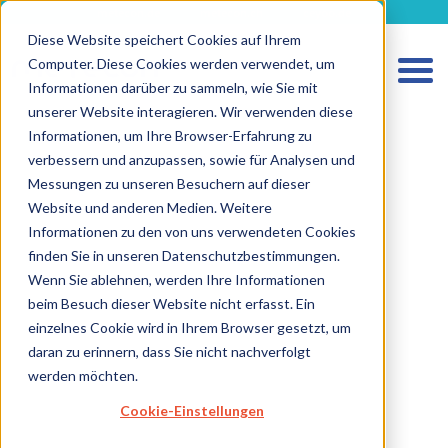
metecon.de
metecon.ch
ceyoo.de
Diese Website speichert Cookies auf Ihrem
Computer. Diese Cookies werden verwendet, um
Informationen darüber zu sammeln, wie Sie mit
unserer Website interagieren. Wir verwenden diese
Informationen, um Ihre Browser-Erfahrung zu
verbessern und anzupassen, sowie für Analysen und
Messungen zu unseren Besuchern auf dieser
HOME
Website und anderen Medien. Weitere
LEISTUNGEN MEDIZINPRODUKTE
Informationen zu den von uns verwendeten Cookies
finden Sie in unseren Datenschutzbestimmungen.
LEISTUNGEN IVD
Wenn Sie ablehnen, werden Ihre Informationen
ZUKUNFTSSTARKE LÖSUNGEN
beim Besuch dieser Website nicht erfasst. Ein
einzelnes Cookie wird in Ihrem Browser gesetzt, um
ÜBER UNS
daran zu erinnern, dass Sie nicht nachverfolgt
KARRIERE
werden möchten.
BLOG
Cookie-Einstellungen
IMPRESSUM