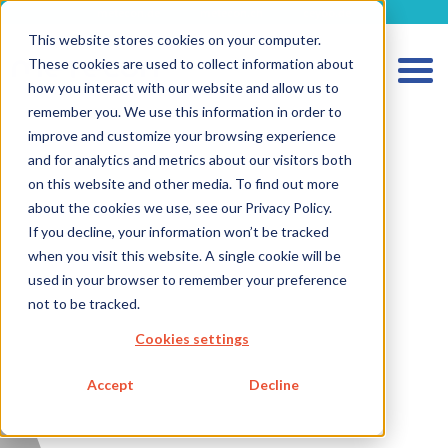
metecon.de
metecon.ch
ceyoo.de
This website stores cookies on your computer.
These cookies are used to collect information about
how you interact with our website and allow us to
remember you. We use this information in order to
improve and customize your browsing experience
and for analytics and metrics about our visitors both
HOME
on this website and other media. To find out more
SERVICES MEDICAL DEVICES
about the cookies we use, see our Privacy Policy.
If you decline, your information won’t be tracked
SERVICES IVD
when you visit this website. A single cookie will be
FUTURE-READY SOLUTIONS
used in your browser to remember your preference
not to be tracked.
ABOUT US
Cookies settings
CAREER
Accept
Decline
BLOG
IMPRINT