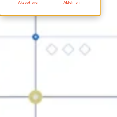
Akzeptieren
Ablehnen
Digitalisierung
Metecon-Akademie
Workshops
Beratung
Ausbildung
ÜBER UNS
KARRIERE
BLOG
IMPRESSUM
DATENSCHUTZ
KONTAKT
NEWSLETTER
SITEMAP