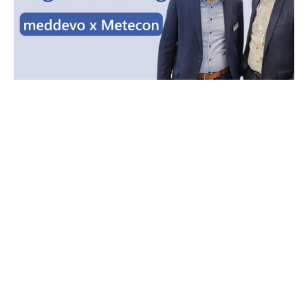
Februar 2026
METECON X MEDDEVO – PARTNERSCHAFT FÜR DIE
DIGITALE TECHNISCHE DOKUMENTATION
zum Artikel