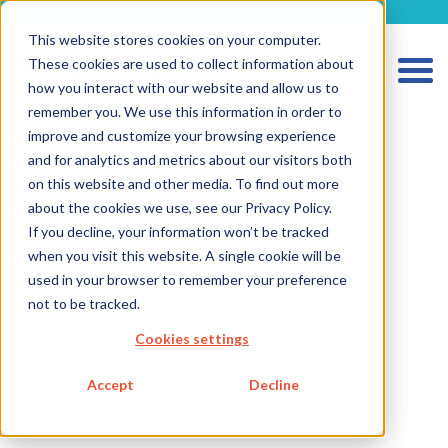
metecon.de
metecon.ch
ceyoo.de
This website stores cookies on your computer.
These cookies are used to collect information about
how you interact with our website and allow us to
remember you. We use this information in order to
improve and customize your browsing experience
and for analytics and metrics about our visitors both
on this website and other media. To find out more
about the cookies we use, see our Privacy Policy.
HOME
If you decline, your information won’t be tracked
SERVICES MEDICAL DEVICES
when you visit this website. A single cookie will be
used in your browser to remember your preference
SERVICES IVD
not to be tracked.
FUTURE-READY SOLUTIONS
Cookies settings
ABOUT US
Accept
Decline
CAREER
BLOG