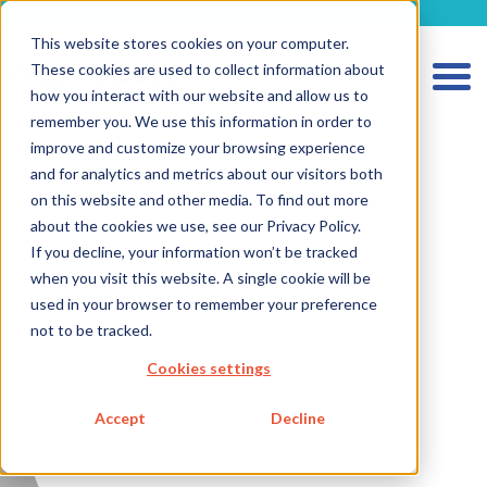
metecon.de
metecon.ch
ceyoo.de
This website stores cookies on your computer.
These cookies are used to collect information about
how you interact with our website and allow us to
remember you. We use this information in order to
improve and customize your browsing experience
and for analytics and metrics about our visitors both
HOME
on this website and other media. To find out more
SERVICES MEDICAL DEVICES
about the cookies we use, see our Privacy Policy.
If you decline, your information won’t be tracked
SERVICES IVD
when you visit this website. A single cookie will be
FUTURE-READY SOLUTIONS
used in your browser to remember your preference
not to be tracked.
ABOUT US
Cookies settings
CAREER
Accept
Decline
BLOG
IMPRINT