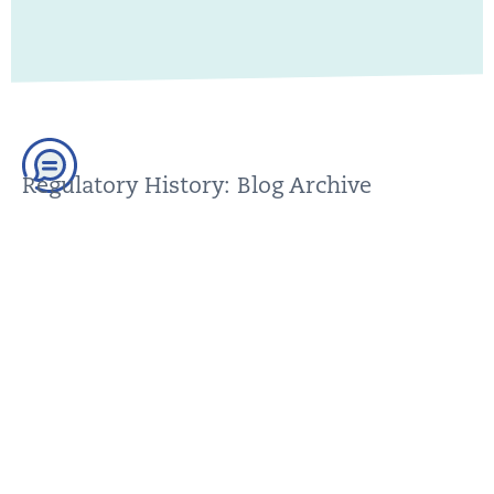
Regulatory History: Blog Archive
You can find older posts in our blog archive. Please make
sure that this content is up to date before using it; we are
happy to help.
GO TO THE BLOG ARCHIVE