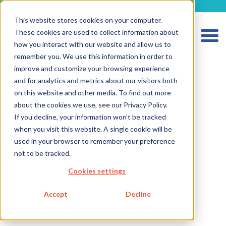
metecon.de
metecon.ch
ceyoo.de
This website stores cookies on your computer.
These cookies are used to collect information about
how you interact with our website and allow us to
remember you. We use this information in order to
improve and customize your browsing experience
and for analytics and metrics about our visitors both
on this website and other media. To find out more
about the cookies we use, see our Privacy Policy.
If you decline, your information won’t be tracked
HOME
when you visit this website. A single cookie will be
SERVICES MEDICAL DEVICES
used in your browser to remember your preference
not to be tracked.
SERVICES IVD
Cookies settings
FUTURE-READY SOLUTIONS
ABOUT US
Accept
Decline
CAREER