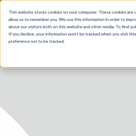
This website stores cookies on your computer. These cookies are u
allow us to remember you. We use this information in order to impr
about our visitors both on this website and other media. To find ou
SERV
If you decline, your information won’t be tracked when you visit th
HOME
MEDICAL
preference not to be tracked.
SERVICE
SERVICES
FUTURE-
ABOUT 
CAREER
BLOG