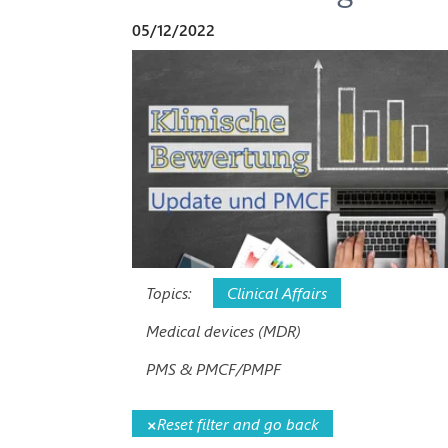
05/12/2022
Topics:
Clinical Affairs
Medical devices (MDR)
PMS & PMCF/PMPF
×
Reset filter and go back