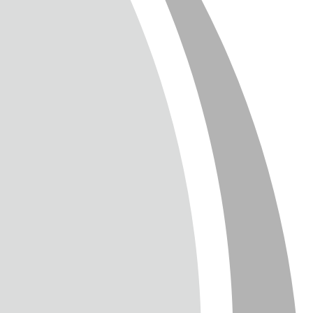
T
TTER
ENGLISH