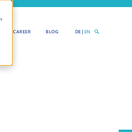
cs
CAREER
BLOG
DE
|
EN