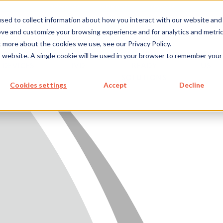
metecon.de
metecon.ch
ceyoo.de
sed to collect information about how you interact with our website and
ove and customize your browsing experience and for analytics and metri
t more about the cookies we use, see our Privacy Policy.
ICES
SERVICES
FUTURE-
ABOUT
is website. A single cookie will be used in your browser to remember your
 DEVICES
IVD
READY
US
SOLUTIONS
S MEDICAL DEVICES
Cookies settings
Accept
Decline
 IVD
READY SOLUTIONS
US