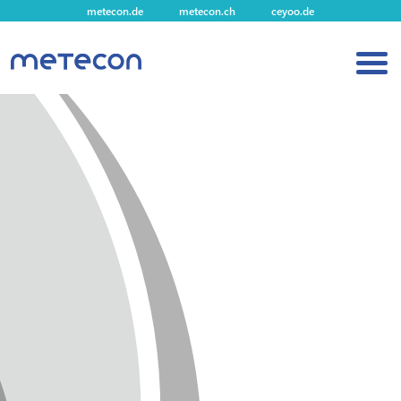
metecon.de
metecon.ch
ceyoo.de
HOME
LEISTUNGEN MEDIZINPRODUKTE
LEISTUNGEN IVD
ZUKUNFTSSTARKE LÖSUNGEN
ÜBER UNS
KARRIERE
BLOG
IMPRESSUM
DATENSCHUTZ
KONTAKT