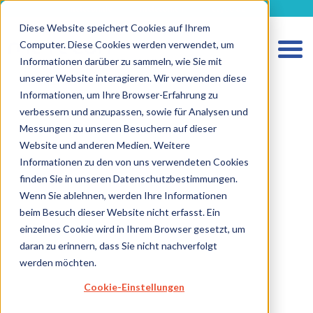
metecon.de
metecon.ch
ceyoo.de
Diese Website speichert Cookies auf Ihrem
Computer. Diese Cookies werden verwendet, um
Informationen darüber zu sammeln, wie Sie mit
unserer Website interagieren. Wir verwenden diese
Informationen, um Ihre Browser-Erfahrung zu
verbessern und anzupassen, sowie für Analysen und
HOME
Messungen zu unseren Besuchern auf dieser
Website und anderen Medien. Weitere
LEISTUNGEN MEDIZINPRODUKTE
Informationen zu den von uns verwendeten Cookies
Software, Cybersecurity & KI
finden Sie in unseren Datenschutzbestimmungen.
Software für Medizinprodukte
Wenn Sie ablehnen, werden Ihre Informationen
beim Besuch dieser Website nicht erfasst. Ein
Software im Medizinprodukt
einzelnes Cookie wird in Ihrem Browser gesetzt, um
Software als Medizinprodukt
daran zu erinnern, dass Sie nicht nachverfolgt
werden möchten.
Biologische Sicherheit
Cookie-Einstellungen
Technische Dokumentation