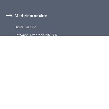
Medizinprodukte
Digitalisierung
Software, Cybersecurity & KI
Biologische Sicherheit
Technische Dokumentation
Verifizierung und Validierung
Clinical Affairs
Regulatory Affairs
Qualitätsmanagement
Post-Market Surveillance (PMS)
Representative Services
Leistungen IVD