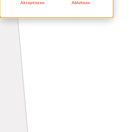
Erstellung und Pflege
Akzeptieren
Ablehnen
Risikomanagement
Usability
Verifizierung und Validierung
Teststrategie
Externe Labore
Clinical Affairs
Klinische Bewertung
PMCF
Regulatory Affairs
Zulassung international
Zulassungsstrategie
Qualitätsmanagement