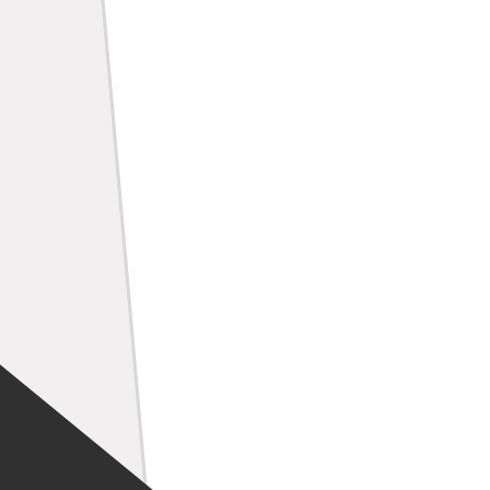
QMS international
Audits
Post-Market Surveillance (PMS)
Representative Services
Downloads
LEISTUNGEN IVD
ZUKUNFTSSTARKE LÖSUNGEN
ÜBER UNS
KARRIERE
BLOG
IMPRESSUM
DATENSCHUTZ
KONTAKT