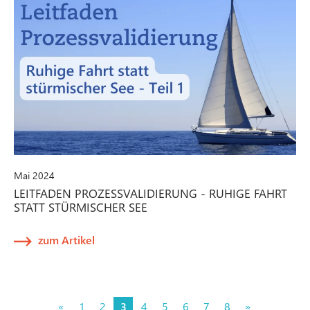
Mai 2024
LEITFADEN PROZESSVALIDIERUNG - RUHIGE FAHRT
STATT STÜRMISCHER SEE
zum Artikel
«
1
2
3
4
5
6
7
8
»