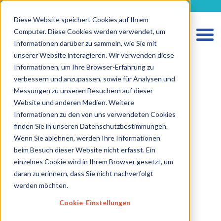
metecon.de
metecon.ch
ceyoo.de
Diese Website speichert Cookies auf Ihrem
Computer. Diese Cookies werden verwendet, um
Informationen darüber zu sammeln, wie Sie mit
unserer Website interagieren. Wir verwenden diese
Informationen, um Ihre Browser-Erfahrung zu
verbessern und anzupassen, sowie für Analysen und
Messungen zu unseren Besuchern auf dieser
HOME
Website und anderen Medien. Weitere
Informationen zu den von uns verwendeten Cookies
LEISTUNGEN MEDIZINPRODUKTE
finden Sie in unseren Datenschutzbestimmungen.
LEISTUNGEN IVD
Wenn Sie ablehnen, werden Ihre Informationen
beim Besuch dieser Website nicht erfasst. Ein
ZUKUNFTSSTARKE LÖSUNGEN
einzelnes Cookie wird in Ihrem Browser gesetzt, um
ÜBER UNS
daran zu erinnern, dass Sie nicht nachverfolgt
werden möchten.
KARRIERE
Cookie-Einstellungen
BLOG