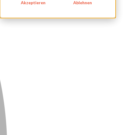
IMPRESSUM
Akzeptieren
Ablehnen
DATENSCHUTZ
KONTAKT
NEWSLETTER
SITEMAP
ENGLISH
DEUTSCH