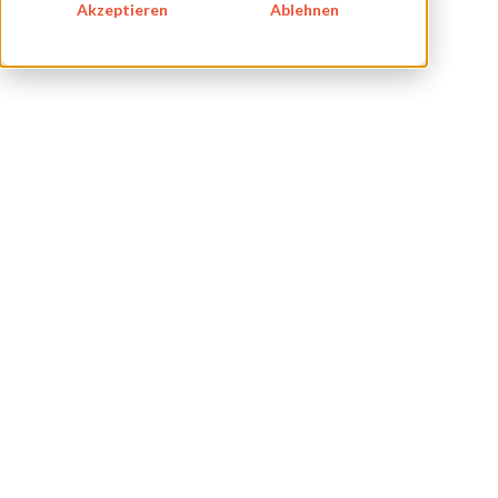
Akzeptieren
Ablehnen
IMPRESSUM
DATENSCHUTZ
KONTAKT
NEWSLETTER
SITEMAP
ENGLISH
DEUTSCH