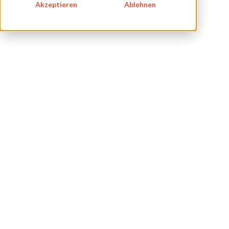
Akzeptieren
Ablehnen
BLOG
IMPRESSUM
DATENSCHUTZ
KONTAKT
NEWSLETTER
SITEMAP
ENGLISH
DEUTSCH