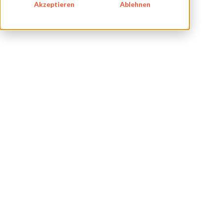
Akzeptieren
Ablehnen
KARRIERE
BLOG
IMPRESSUM
DATENSCHUTZ
KONTAKT
NEWSLETTER
SITEMAP
ENGLISH
DEUTSCH