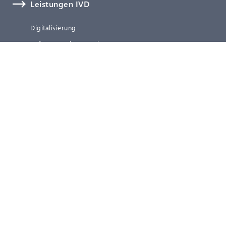
Leistungen IVD
Digitalisierung
Software, Cybersecurity & KI
Technische Dokumentation
Verifizierung und Validierung
Clinical Affairs
Regulatory Affairs
Qualitätsmanagement
Post-Market Surveillance (PMS)
Representative Services
Blog
Über uns