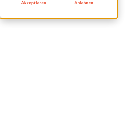
ÜBER UNS
Akzeptieren
Ablehnen
KARRIERE
BLOG
IMPRESSUM
DATENSCHUTZ
KONTAKT
NEWSLETTER
SITEMAP
ENGLISH
DEUTSCH