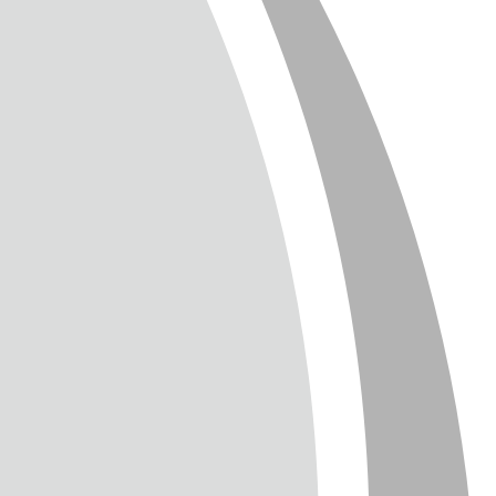
SUM
CHUTZ
T
TTER
ENGLISH