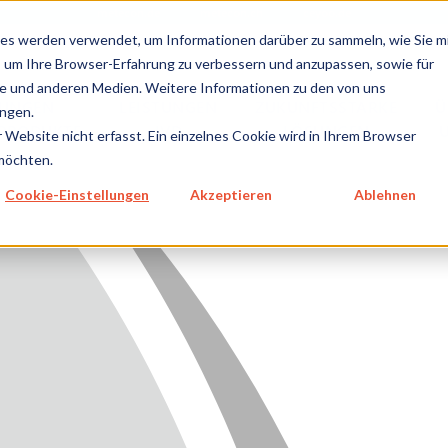
metecon.de
metecon.ch
ceyoo.de
es werden verwendet, um Informationen darüber zu sammeln, wie Sie m
, um Ihre Browser-Erfahrung zu verbessern und anzupassen, sowie für
 und anderen Medien. Weitere Informationen zu den von uns
TUNGEN
LEISTUNGEN
ZUKUNFTSSTARKE
Ü
ngen.
NPRODUKTE
IVD
LÖSUNGEN
Website nicht erfasst. Ein einzelnes Cookie wird in Ihrem Browser
 möchten.
GEN MEDIZINPRODUKTE
Cookie-Einstellungen
Akzeptieren
Ablehnen
GEN IVD
TSSTARKE LÖSUNGEN
NS
E