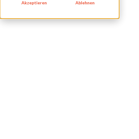
Akzeptieren
Ablehnen
IMPRESSUM
DATENSCHUTZ
KONTAKT
NEWSLETTER
SITEMAP
ENGLISH
DEUTSCH