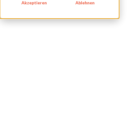
Akzeptieren
Ablehnen
IMPRESSUM
DATENSCHUTZ
KONTAKT
NEWSLETTER
SITEMAP
ENGLISH
DEUTSCH