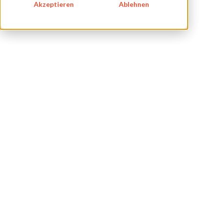
Akzeptieren
Ablehnen
KARRIERE
BLOG
IMPRESSUM
DATENSCHUTZ
KONTAKT
NEWSLETTER
SITEMAP
ENGLISH
DEUTSCH