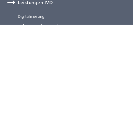
Leistungen IVD
Digitalisierung
Software, Cybersecurity & KI
Technische Dokumentation
Verifizierung und Validierung
Clinical Affairs
Regulatory Affairs
Qualitätsmanagement
Post-Market Surveillance (PMS)
Representative Services
Blog
Über uns