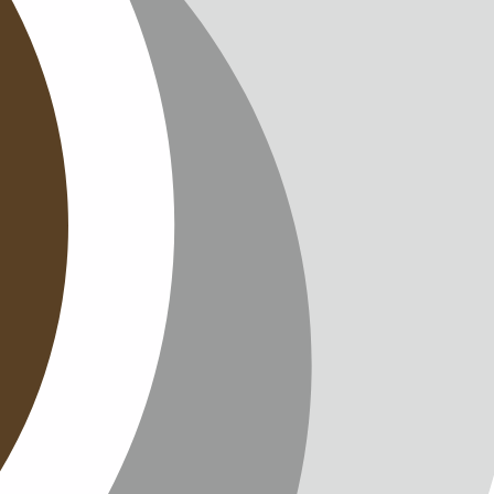
CHUTZ
T
TTER
ENGLISH