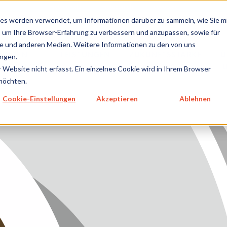
metecon.de
metecon.ch
ceyoo.de
es werden verwendet, um Informationen darüber zu sammeln, wie Sie m
, um Ihre Browser-Erfahrung zu verbessern und anzupassen, sowie für
 und anderen Medien. Weitere Informationen zu den von uns
TUNGEN
LEISTUNGEN
ZUKUNFTSSTARKE
Ü
ngen.
NPRODUKTE
IVD
LÖSUNGEN
GEN MEDIZINPRODUKTE
Website nicht erfasst. Ein einzelnes Cookie wird in Ihrem Browser
 möchten.
GEN IVD
Cookie-Einstellungen
Akzeptieren
Ablehnen
TSSTARKE LÖSUNGEN
NS
E
SUM