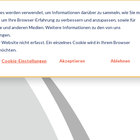
metecon.de
metecon.ch
ceyoo.de
es werden verwendet, um Informationen darüber zu sammeln, wie Sie m
, um Ihre Browser-Erfahrung zu verbessern und anzupassen, sowie für
 und anderen Medien. Weitere Informationen zu den von uns
TUNGEN
LEISTUNGEN
ZUKUNFTSSTARKE
Ü
ngen.
NPRODUKTE
IVD
LÖSUNGEN
Website nicht erfasst. Ein einzelnes Cookie wird in Ihrem Browser
 möchten.
GEN MEDIZINPRODUKTE
Cookie-Einstellungen
Akzeptieren
Ablehnen
GEN IVD
TSSTARKE LÖSUNGEN
NS
E