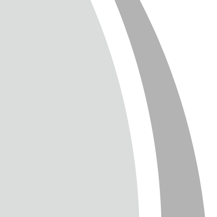
SUM
CHUTZ
T
TTER
ENGLISH