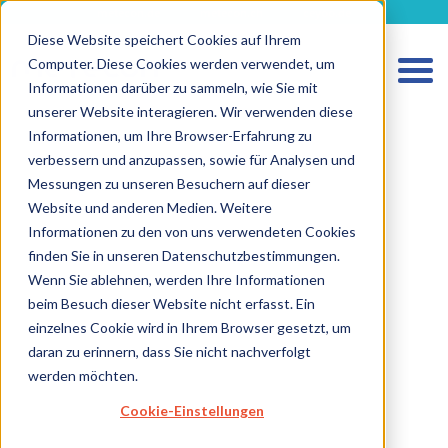
metecon.de
metecon.ch
ceyoo.de
Diese Website speichert Cookies auf Ihrem
Computer. Diese Cookies werden verwendet, um
Informationen darüber zu sammeln, wie Sie mit
unserer Website interagieren. Wir verwenden diese
Informationen, um Ihre Browser-Erfahrung zu
verbessern und anzupassen, sowie für Analysen und
Messungen zu unseren Besuchern auf dieser
HOME
Website und anderen Medien. Weitere
LEISTUNGEN MEDIZINPRODUKTE
Informationen zu den von uns verwendeten Cookies
finden Sie in unseren Datenschutzbestimmungen.
LEISTUNGEN IVD
Wenn Sie ablehnen, werden Ihre Informationen
ZUKUNFTSSTARKE LÖSUNGEN
beim Besuch dieser Website nicht erfasst. Ein
einzelnes Cookie wird in Ihrem Browser gesetzt, um
ÜBER UNS
daran zu erinnern, dass Sie nicht nachverfolgt
KARRIERE
werden möchten.
BLOG
Cookie-Einstellungen
IMPRESSUM