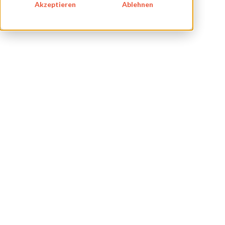
BLOG
Akzeptieren
Ablehnen
IMPRESSUM
DATENSCHUTZ
KONTAKT
NEWSLETTER
SITEMAP
ENGLISH
DEUTSCH