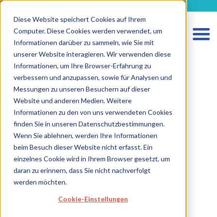
metecon.de
metecon.ch
ceyoo.de
Diese Website speichert Cookies auf Ihrem
Computer. Diese Cookies werden verwendet, um
Informationen darüber zu sammeln, wie Sie mit
unserer Website interagieren. Wir verwenden diese
Informationen, um Ihre Browser-Erfahrung zu
verbessern und anzupassen, sowie für Analysen und
Messungen zu unseren Besuchern auf dieser
Website und anderen Medien. Weitere
Informationen zu den von uns verwendeten Cookies
HOME
finden Sie in unseren Datenschutzbestimmungen.
LEISTUNGEN MEDIZINPRODUKTE
Wenn Sie ablehnen, werden Ihre Informationen
beim Besuch dieser Website nicht erfasst. Ein
LEISTUNGEN IVD
einzelnes Cookie wird in Ihrem Browser gesetzt, um
ZUKUNFTSSTARKE LÖSUNGEN
daran zu erinnern, dass Sie nicht nachverfolgt
werden möchten.
ÜBER UNS
Cookie-Einstellungen
KARRIERE