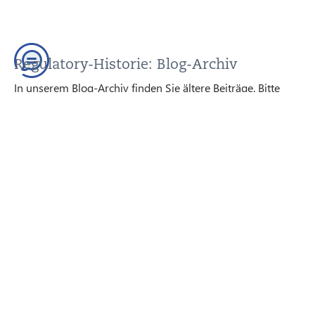
Regulatory-Historie: Blog-Archiv
In unserem Blog-Archiv finden Sie ältere Beiträge. Bitte
stellen Sie vor der Anwendung sicher, dass diese Inhalte
noch aktuell sind; wir sind Ihnen dabei gern behilflich.
ZUM BLOG-ARCHIV