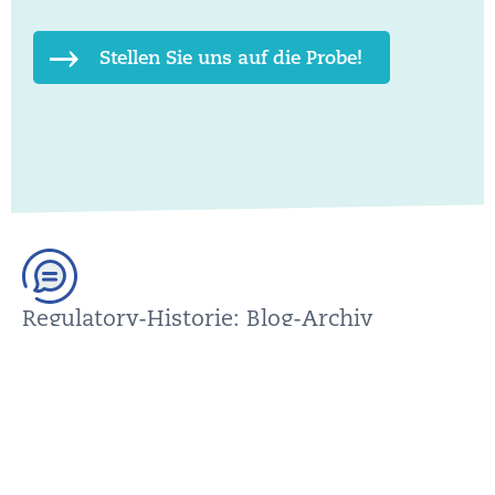
Stellen Sie uns auf die Probe!
Regulatory-Historie: Blog-Archiv
In unserem Blog-Archiv finden Sie ältere Beiträge. Bitte
stellen Sie vor der Anwendung sicher, dass diese Inhalte
noch aktuell sind; wir sind Ihnen dabei gern behilflich.
ZUM BLOG-ARCHIV