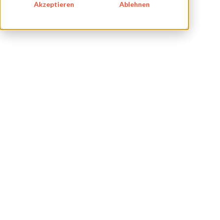
BLOG
Akzeptieren
Ablehnen
IMPRESSUM
DATENSCHUTZ
KONTAKT
NEWSLETTER
SITEMAP
ENGLISH
DEUTSCH