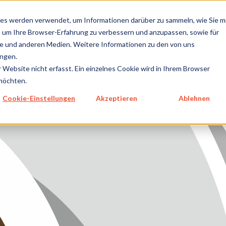
metecon.de
metecon.ch
ceyoo.de
es werden verwendet, um Informationen darüber zu sammeln, wie Sie m
, um Ihre Browser-Erfahrung zu verbessern und anzupassen, sowie für
 und anderen Medien. Weitere Informationen zu den von uns
TUNGEN
LEISTUNGEN
ZUKUNFTSSTARKE
Ü
ngen.
NPRODUKTE
IVD
LÖSUNGEN
GEN MEDIZINPRODUKTE
Website nicht erfasst. Ein einzelnes Cookie wird in Ihrem Browser
 möchten.
GEN IVD
Cookie-Einstellungen
Akzeptieren
Ablehnen
TSSTARKE LÖSUNGEN
NS
E
SUM