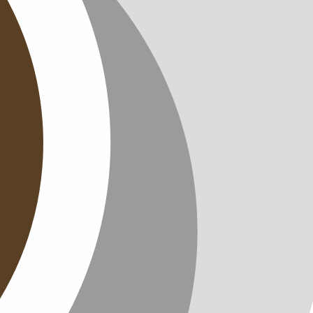
CHUTZ
T
TTER
ENGLISH