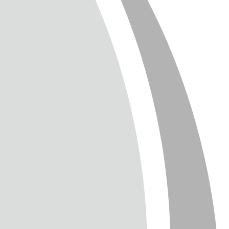
SUM
CHUTZ
T
TTER
ENGLISH