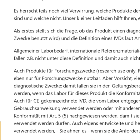
Es herrscht teils noch viel Verwirrung, welche Produkte d
sind und welche nicht. Unser kleiner Leitfaden hilft Ihnen
Als erstes stellt sich die Frage, ob das Produkt einen diag
Zwecke benutzt wird) und die Definition eines IVDs laut Art. 
Allgemeiner Laborbedarf, internationale Referenzmateriali
fallen z.B. nicht unter diese Definition und damit auch nic
Auch Produkte für Forschungszwecke (research use only, RU
eben nur für Forschungszwecke nutzbar. Aber Vorsicht, v
diagnostische Zwecke: damit fallen sie in den Geltungsbe
werden, wenn das Labor für dieses Produkt die Konformität
Auch für CE-gekennzeichnete IVD, die vom Labor entgeg
Gebrauchsanweisung verwendet werden oder mit anderen
Konformität mit Art. 5 (5) nachgewiesen werden, damit si
verwendet werden dürfen. Auch eigens entwickelte und her
verwendet werden, - Sie ahnen es - wenn sie die Anforderu