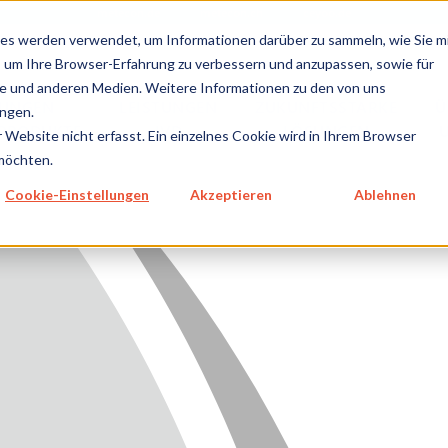
metecon.de
metecon.ch
ceyoo.de
es werden verwendet, um Informationen darüber zu sammeln, wie Sie m
, um Ihre Browser-Erfahrung zu verbessern und anzupassen, sowie für
 und anderen Medien. Weitere Informationen zu den von uns
TUNGEN
LEISTUNGEN
ZUKUNFTSSTARKE
Ü
ngen.
NPRODUKTE
IVD
LÖSUNGEN
Website nicht erfasst. Ein einzelnes Cookie wird in Ihrem Browser
 möchten.
GEN MEDIZINPRODUKTE
Cookie-Einstellungen
Akzeptieren
Ablehnen
GEN IVD
TSSTARKE LÖSUNGEN
NS
E