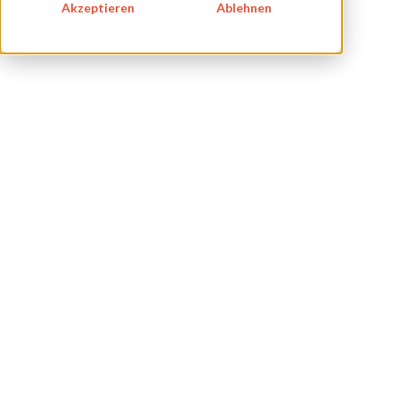
Akzeptieren
Ablehnen
BLOG
IMPRESSUM
DATENSCHUTZ
KONTAKT
NEWSLETTER
SITEMAP
ENGLISH
DEUTSCH