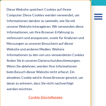
metecon.de
metecon.ch
ceyoo.de
Diese Website speichert Cookies auf Ihrem
Computer. Diese Cookies werden verwendet, um
Informationen darüber zu sammeln, wie Sie mit
unserer Website interagieren. Wir verwenden diese
Informationen, um Ihre Browser-Erfahrung zu
verbessern und anzupassen, sowie für Analysen und
HOME
Messungen zu unseren Besuchern auf dieser
LEISTUNGEN MEDIZINPRODUKTE
Website und anderen Medien. Weitere
Informationen zu den von uns verwendeten Cookies
LEISTUNGEN IVD
finden Sie in unseren Datenschutzbestimmungen.
ZUKUNFTSSTARKE LÖSUNGEN
Wenn Sie ablehnen, werden Ihre Informationen
beim Besuch dieser Website nicht erfasst. Ein
ÜBER UNS
einzelnes Cookie wird in Ihrem Browser gesetzt, um
KARRIERE
daran zu erinnern, dass Sie nicht nachverfolgt
werden möchten.
BLOG
Cookie-Einstellungen
IMPRESSUM