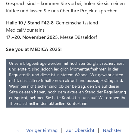
Gespräch sind – kommen Sie vorbei, holen Sie sich einen
Kaffee und lassen Sie uns über Ihre Projekte sprechen.
Halle 10 / Stand F42-8
, Gemeinschaftsstand
MedicalMountains
17.–20. November 202
5, Messe Düsseldorf
See you at MEDICA 2025!
Unsere Blogbeiträge werden mit höchster Sorgfalt recherchiert
und erstellt, sind jedoch lediglich Momentaufnahmen in der
Regulatorik, und diese ist in stetem Wandel. Wir gewährleisten
nicht, dass ältere Inhalte noch aktuell und aussagekräftig sind.
Wenn Sie nicht sicher sind, ob der Beitrag, den Sie auf dieser
Seite gelesen haben, noch dem aktuellen Stand der Regulierung
entspricht, nehmen Sie bitte Kontakt zu uns auf: Wir ordnen Ihr
Thema schnell in den aktuellen Kontext ein.
←
Voriger Eintrag
|
Zur Übersicht
|
Nächster