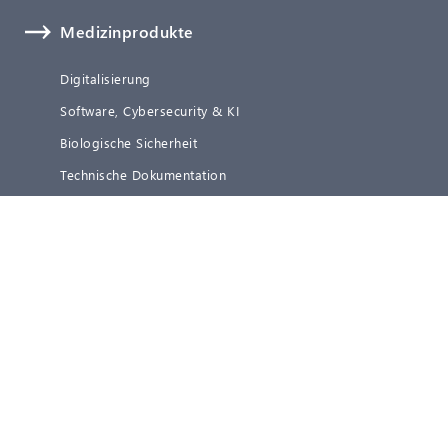
Medizinprodukte
Digitalisierung
Software, Cybersecurity & KI
Biologische Sicherheit
Technische Dokumentation
Verifizierung und Validierung
Clinical Affairs
Regulatory Affairs
Qualitätsmanagement
Post-Market Surveillance (PMS)
Representative Services
Leistungen IVD