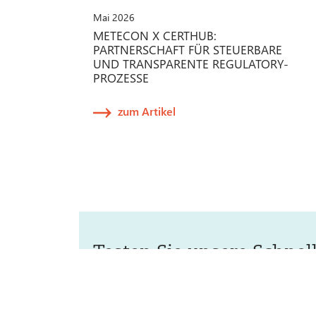
Mai 2026
METECON X CERTHUB:
PARTNERSCHAFT FÜR STEUERBARE
UND TRANSPARENTE REGULATORY-
PROZESSE
zum Artikel
Testen Sie unsere Schnell
Oft braucht es nur eine kleine Hilfestellung, e
Richtung, um wieder auf Kurs zu kommen. Gen