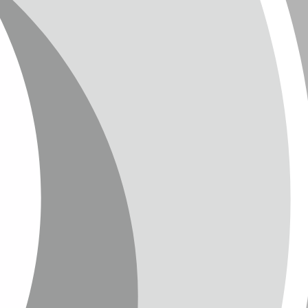
CHUTZ
T
TTER
ENGLISH