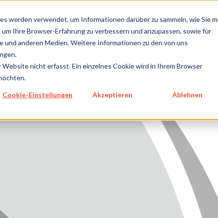
metecon.de
metecon.ch
ceyoo.de
es werden verwendet, um Informationen darüber zu sammeln, wie Sie m
, um Ihre Browser-Erfahrung zu verbessern und anzupassen, sowie für
 und anderen Medien. Weitere Informationen zu den von uns
TUNGEN
LEISTUNGEN
ZUKUNFTSSTARKE
Ü
ngen.
NPRODUKTE
IVD
LÖSUNGEN
Website nicht erfasst. Ein einzelnes Cookie wird in Ihrem Browser
GEN MEDIZINPRODUKTE
 möchten.
GEN IVD
Cookie-Einstellungen
Akzeptieren
Ablehnen
TSSTARKE LÖSUNGEN
NS
E
SUM