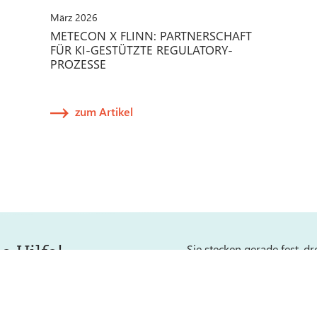
März 2026
METECON X FLINN: PARTNERSCHAFT
FÜR KI-GESTÜTZTE REGULATORY-
PROZESSE
zum Artikel
e Hilfe!
Sie stecken gerade fest, dr
Technischen Dokumentation,
Affairs oder Regulatory Af
inen Schubs in die richtige
au dafür gibt es unsere