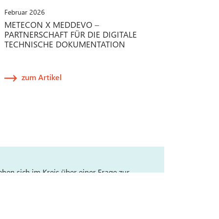
Februar 2026
METECON X MEDDEVO –
PARTNERSCHAFT FÜR DIE DIGITALE
TECHNISCHE DOKUMENTATION
zum Artikel
ehen sich im Kreis über einer Frage zur
 zu QM, Verifikation, Validierung, Clinical
fairs? Worauf warten Sie: