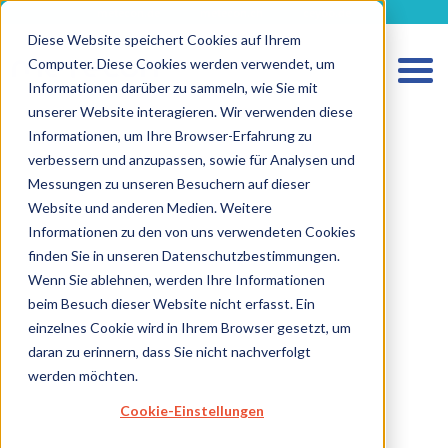
metecon.de
metecon.ch
ceyoo.de
Diese Website speichert Cookies auf Ihrem
Computer. Diese Cookies werden verwendet, um
Informationen darüber zu sammeln, wie Sie mit
unserer Website interagieren. Wir verwenden diese
Informationen, um Ihre Browser-Erfahrung zu
verbessern und anzupassen, sowie für Analysen und
Messungen zu unseren Besuchern auf dieser
HOME
Website und anderen Medien. Weitere
LEISTUNGEN MEDIZINPRODUKTE
Informationen zu den von uns verwendeten Cookies
finden Sie in unseren Datenschutzbestimmungen.
LEISTUNGEN IVD
Wenn Sie ablehnen, werden Ihre Informationen
ZUKUNFTSSTARKE LÖSUNGEN
beim Besuch dieser Website nicht erfasst. Ein
einzelnes Cookie wird in Ihrem Browser gesetzt, um
ÜBER UNS
daran zu erinnern, dass Sie nicht nachverfolgt
KARRIERE
werden möchten.
BLOG
Cookie-Einstellungen
IMPRESSUM