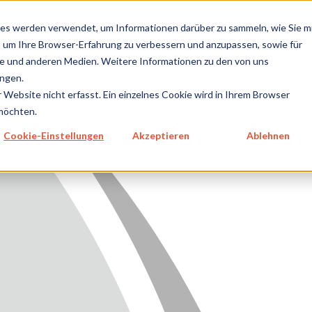
metecon.de
metecon.ch
ceyoo.de
es werden verwendet, um Informationen darüber zu sammeln, wie Sie m
, um Ihre Browser-Erfahrung zu verbessern und anzupassen, sowie für
 und anderen Medien. Weitere Informationen zu den von uns
TUNGEN
LEISTUNGEN
ZUKUNFTSSTARKE
Ü
ngen.
NPRODUKTE
IVD
LÖSUNGEN
Website nicht erfasst. Ein einzelnes Cookie wird in Ihrem Browser
 möchten.
GEN MEDIZINPRODUKTE
Cookie-Einstellungen
Akzeptieren
Ablehnen
GEN IVD
TSSTARKE LÖSUNGEN
NS
E