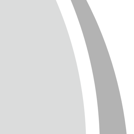
SUM
CHUTZ
T
TTER
ENGLISH