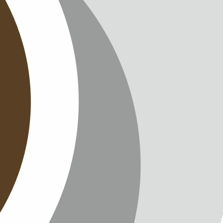
CHUTZ
T
TTER
ENGLISH