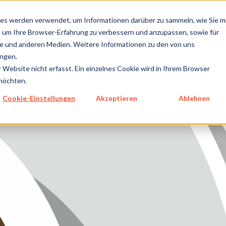
metecon.de
metecon.ch
ceyoo.de
es werden verwendet, um Informationen darüber zu sammeln, wie Sie m
, um Ihre Browser-Erfahrung zu verbessern und anzupassen, sowie für
 und anderen Medien. Weitere Informationen zu den von uns
TUNGEN
LEISTUNGEN
ZUKUNFTSSTARKE
Ü
ngen.
NPRODUKTE
IVD
LÖSUNGEN
GEN MEDIZINPRODUKTE
Website nicht erfasst. Ein einzelnes Cookie wird in Ihrem Browser
 möchten.
GEN IVD
Cookie-Einstellungen
Akzeptieren
Ablehnen
TSSTARKE LÖSUNGEN
NS
E
SUM