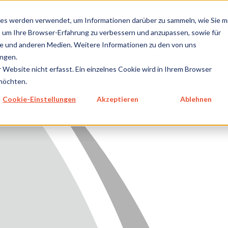
metecon.de
metecon.ch
ceyoo.de
es werden verwendet, um Informationen darüber zu sammeln, wie Sie m
, um Ihre Browser-Erfahrung zu verbessern und anzupassen, sowie für
 und anderen Medien. Weitere Informationen zu den von uns
TUNGEN
LEISTUNGEN
ZUKUNFTSSTARKE
Ü
ngen.
NPRODUKTE
IVD
LÖSUNGEN
Website nicht erfasst. Ein einzelnes Cookie wird in Ihrem Browser
 möchten.
GEN MEDIZINPRODUKTE
Cookie-Einstellungen
Akzeptieren
Ablehnen
GEN IVD
TSSTARKE LÖSUNGEN
NS
E