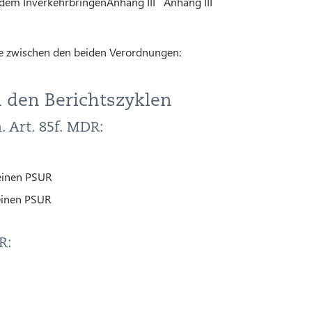
 dem Inverkehrbringen
Anhang III
Anhang III
de zwischen den beiden Verordnungen:
 den Berichtszyklen
 Art. 85f. MDR:
 einen PSUR
 einen PSUR
R: