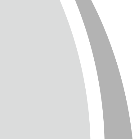
SUM
CHUTZ
T
TTER
ENGLISH