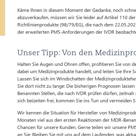
Käme Ihnen in diesem Moment der Gedanke, noch schnell
abzuverkaufen, müssen wir Sie leider auf Artikel 110 d
Richtlinienprodukte (98/79/EG), die nach dem 22.05.20
der erweiterten PMS-Anforderungen der IVDR beobacht
Unser Tipp: Von den Medizinpr
Halten Sie Augen und Ohren offen, profitieren Sie von d
dabei um Medizinprodukte handelt, und leiten Sie Ihre Sc
Lassen Sie sich im Windschatten der Medizinproduktehers
Sie dort nicht zu lange: Die bisherigen Prognosen lasse
Benannten Stellen, die nach IVDR prüfen dürfen, zeitnah
sich beizeiten frei, kommen Sie ins Tun und vermeiden 
Wir kennen die Situation für Hersteller von Medizinprod
Monaten viel aus den ersten Reaktionen der MDR-Benann
Chancen für unsere Kunden. Gerne teilen wir unsere PM
an Sie: Bleiben Sie mit uns auf dem Laufenden, was aktuel