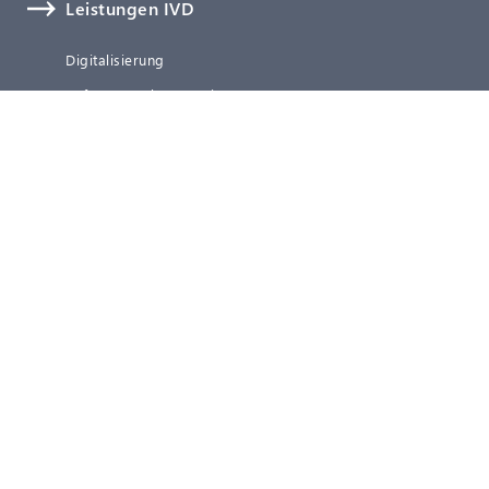
Leistungen IVD
Digitalisierung
Software, Cybersecurity & KI
Technische Dokumentation
Verifizierung und Validierung
Clinical Affairs
Regulatory Affairs
Qualitätsmanagement
Post-Market Surveillance (PMS)
Representative Services
Blog
Über uns