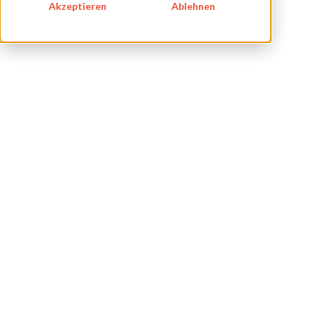
ÜBER UNS
Akzeptieren
Ablehnen
KARRIERE
BLOG
IMPRESSUM
DATENSCHUTZ
KONTAKT
NEWSLETTER
SITEMAP
ENGLISH
DEUTSCH