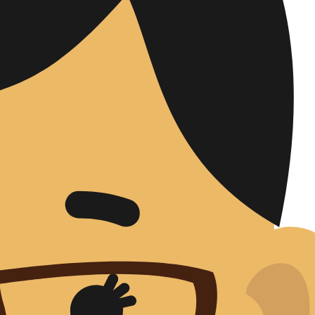
omanagement
ty
ung und Validierung
ategie
e Labore
fairs
che Bewertung
 Affairs
ung international
ungsstrategie