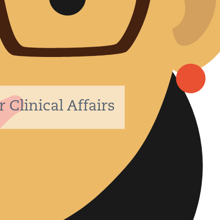
smanagement
ternational
et Surveillance (PMS)
ative Services
s
 Clinical Affairs
GEN IVD
TSSTARKE LÖSUNGEN
NS
E