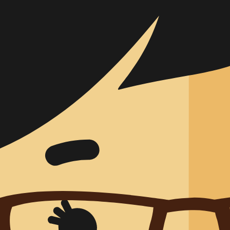
Risik
Usabili
Verifizier
Teststr
Extern
Clinical Af
Klinis
PMCF
Regulatory
Zulass
Zulass