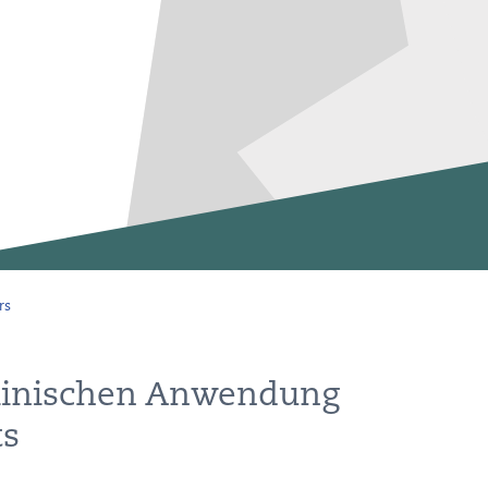
rs
 klinischen Anwendung
ts