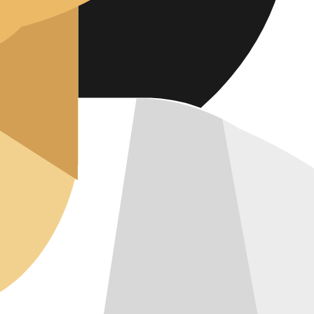
SUM
CHUTZ
T
TTER
ENGLISH