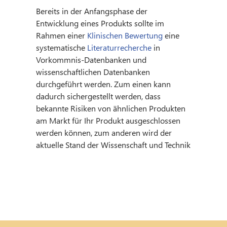
Bereits in der Anfangsphase der
Entwicklung eines Produkts sollte im
Rahmen einer
Klinischen Bewertung
eine
systematische
Literaturrecherche
in
Produktentwicklung ein, und die möglichen
Vorkommnis-Datenbanken und
Vergleichsprodukte sowie die klinische
wissenschaftlichen Datenbanken
Datenlage dieser sind bereits bekannt. Im
durchgeführt werden. Zum einen kann
weiteren Entwicklungsprozess wird eine
dadurch sichergestellt werden, dass
finale Klinische Bewertung erstellt, die als
bekannte Risiken von ähnlichen Produkten
am Markt für Ihr Produkt ausgeschlossen
werden können, zum anderen wird der
aktuelle Stand der Wissenschaft und Technik