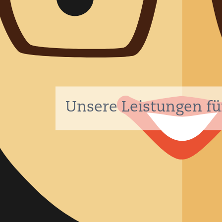
Qualität
QMS in
Audits
Post-Mark
Represent
Download
Unsere Leistungen für
LEISTUN
ZUKUNF
ÜBER U
KARRIER
BLOG