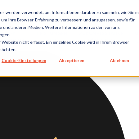
metecon.de
metecon.ch
ceyoo.de
es werden verwendet, um Informationen darüber zu sammeln, wie Sie m
, um Ihre Browser-Erfahrung zu verbessern und anzupassen, sowie für
 und anderen Medien. Weitere Informationen zu den von uns
TUNGEN
LEISTUNGEN
ZUKUNFTSSTARKE
Ü
ngen.
NPRODUKTE
IVD
LÖSUNGEN
Website nicht erfasst. Ein einzelnes Cookie wird in Ihrem Browser
 möchten.
GEN MEDIZINPRODUKTE
Cookie-Einstellungen
Akzeptieren
Ablehnen
 Cybersecurity & KI
re für Medizinprodukte
re im Medizinprodukt
re als Medizinprodukt
e Sicherheit
he Dokumentation
lung und Pflege