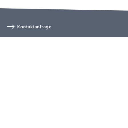
Kontaktanfrage
Newsletter abonnieren
Schnelle Hilfe
Medizinprodukte
Digitalisierung
Software, Cybersecurity & KI
Biologische Sicherheit