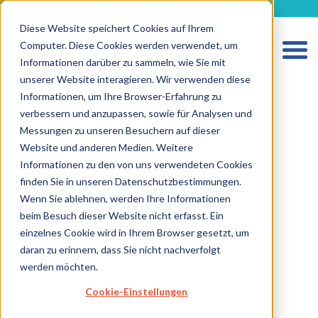
metecon.de
metecon.ch
ceyoo.de
Diese Website speichert Cookies auf Ihrem
Computer. Diese Cookies werden verwendet, um
Informationen darüber zu sammeln, wie Sie mit
unserer Website interagieren. Wir verwenden diese
Informationen, um Ihre Browser-Erfahrung zu
verbessern und anzupassen, sowie für Analysen und
Messungen zu unseren Besuchern auf dieser
HOME
Website und anderen Medien. Weitere
Informationen zu den von uns verwendeten Cookies
LEISTUNGEN MEDIZINPRODUKTE
finden Sie in unseren Datenschutzbestimmungen.
LEISTUNGEN IVD
Wenn Sie ablehnen, werden Ihre Informationen
beim Besuch dieser Website nicht erfasst. Ein
ZUKUNFTSSTARKE LÖSUNGEN
einzelnes Cookie wird in Ihrem Browser gesetzt, um
ÜBER UNS
daran zu erinnern, dass Sie nicht nachverfolgt
werden möchten.
KARRIERE
Cookie-Einstellungen
BLOG