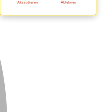
IMPRESSUM
Akzeptieren
Ablehnen
DATENSCHUTZ
KONTAKT
NEWSLETTER
SITEMAP
ENGLISH
DEUTSCH