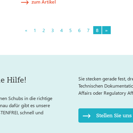
zum Artikel
«
1
2
3
4
5
6
7
8
»
e Hilfe!
Sie stecken gerade fest, dr
Technischen Dokumentation,
Affairs oder Regulatory Af
inen Schubs in die richtige
au dafür gibt es unsere
OSTENFREI, schnell und
Stellen Sie uns