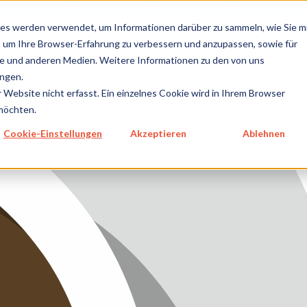
metecon.de
metecon.ch
ceyoo.de
es werden verwendet, um Informationen darüber zu sammeln, wie Sie m
, um Ihre Browser-Erfahrung zu verbessern und anzupassen, sowie für
 und anderen Medien. Weitere Informationen zu den von uns
TUNGEN
LEISTUNGEN
ZUKUNFTSSTARKE
Ü
ngen.
NPRODUKTE
IVD
LÖSUNGEN
GEN MEDIZINPRODUKTE
Website nicht erfasst. Ein einzelnes Cookie wird in Ihrem Browser
 möchten.
GEN IVD
Cookie-Einstellungen
Akzeptieren
Ablehnen
TSSTARKE LÖSUNGEN
NS
E
SUM