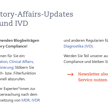
tory-Affairs-Updates
 und IVD
einenden Blogbeiträgen
und anderen Regularien fü
ory Compliance!
Diagnostika (IVD)
.
en für Sie ein:
Werden Sie Teil unserer au
tion
,
Clinical Affairs
,
Compliance und bleiben Si
lisierung
: Stöbern Sie
h- bzw. Filterfunktion
Newsletter abo
hnell abzurufen.
Service nutzen
rer Experten*innen zur
Überwachung nach dem
Umsetzung von
MDR
,
IVDR