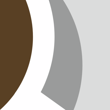
CHUTZ
T
TTER
ENGLISH