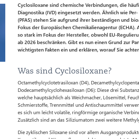
Cyclosiloxane sind chemische Verbindungen, die häuf
Diagnostika (IVD) eingesetzt werden. Ähnlich wie Per
(PFAS) stehen Sie aufgrund ihrer beständigen und bio
Fokus der Europäischen Chemikalienagentur (ECHA). An
so stark im Fokus der Hersteller, obwohl EU-Regulier
ab 2026 beschränken. Gibt es nun einen Grund zur Pa
wichtigsten Fakten ein und erklären, worauf Sie achte
Was sind Cyclosiloxane?
Octamethylcyclotetrasiloxan (D4), Decamethylcyclopenta
Dodecamethylcyclohexasiloxan (D6): Diese drei Substanz
welche hauptsächlich als Weichmacher, Lösemittel, Feucht
Schmierstoffe, Trennmittel und Antischaummittel verwen
es sich um leicht volatile, ringförmige organische Verb
Zusätzlich sind an das Siliziumatom zwei weitere Meth
Die zyklischen Siloxane sind vor allem Ausgangsprodukt