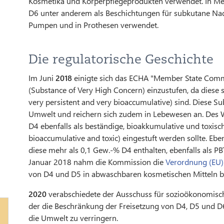
Kosmetika und Körperpflegeprodukten verwendet. In M
D6 unter anderem als Beschichtungen für subkutane Nadel
Pumpen und in Prothesen verwendet.
Die regulatorische Geschichte
Im Juni
2018
einigte sich das ECHA "Member State Comm
(Substance of Very High Concern) einzustufen, da diese
very persistent and very bioaccumulative) sind. Diese Su
Umwelt und reichern sich zudem in Lebewesen an. Des W
D4 ebenfalls als beständige, bioakkumulative und toxisc
bioaccumulative and toxic) eingestuft werden sollte. Eb
diese mehr als 0,1 Gew.-% D4 enthalten, ebenfalls als P
Januar 2018 nahm die Kommission die
Verordnung (EU
von D4 und D5 in abwaschbaren kosmetischen Mitteln b
2020
verabschiedete der Ausschuss für sozioökonomisch
der die Beschränkung der Freisetzung von D4, D5 und D
die Umwelt zu verringern.