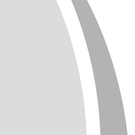
SUM
CHUTZ
T
TTER
ENGLISH