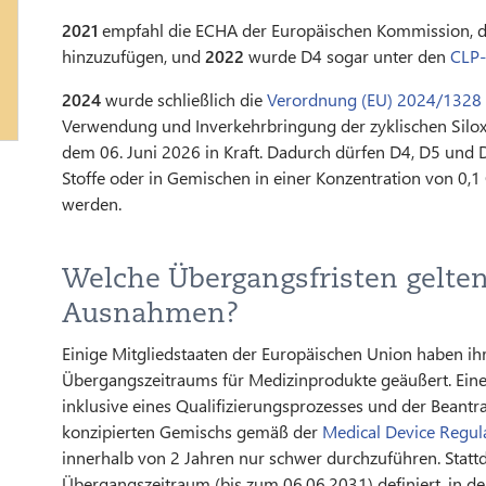
2021
empfahl die ECHA der Europäischen Kommission, die
hinzuzufügen, und
2022
wurde D4 sogar unter den
CLP-
2024
wurde schließlich die
Verordnung (EU) 2024/1328
Verwendung und Inverkehrbringung der zyklischen Siloxa
dem 06. Juni 2026 in Kraft. Dadurch dürfen D4, D5 und D6
Stoffe oder in Gemischen in einer Konzentration von 0,
werden.
Welche Übergangsfristen gelten
Ausnahmen?
Einige Mitgliedstaaten der Europäischen Union haben ih
Übergangszeitraums für Medizinprodukte geäußert. Eine 
inklusive eines Qualifizierungsprozesses und der Beantr
konzipierten Gemischs gemäß der
Medical Device Regul
innerhalb von 2 Jahren nur schwer durchzuführen. Statt
Übergangszeitraum (bis zum 06.06.2031) definiert, in d