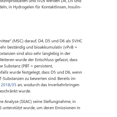
edizinprodukten und IVDs werden D4, D5 und
n, in Hydrogelen für Kontaktlinsen, Insulin-
ittee" (MSC) darauf, D4, D5 und D6 als SVHC
 sehr beständig und bioakkumulativ (vPvB =
bstanzen sind also sehr langlebig in der
eiteren wurde der Entschluss gefasst, dass
he Substanz (PBT = persistent,
enfalls wurde festgelegt, dass D5 und D6, wenn
BT-Substanzen zu bewerten sind. Bereits im
) 2018/35
an, wodurch das Inverkehrbringen
eschränkt wurde.
e Analyse (SEAC) seine Stellungnahme, in
6 unterstützt wurde, um deren Emissionen in