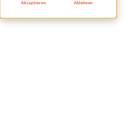
KARRIERE
Akzeptieren
Ablehnen
BLOG
IMPRESSUM
DATENSCHUTZ
KONTAKT
NEWSLETTER
SITEMAP
ENGLISH
DEUTSCH