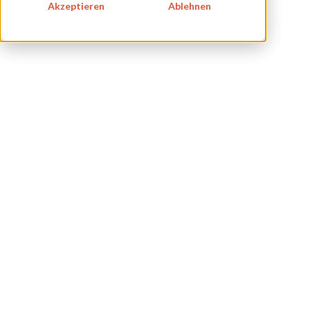
Akzeptieren
Ablehnen
IMPRESSUM
DATENSCHUTZ
KONTAKT
NEWSLETTER
SITEMAP
ENGLISH
DEUTSCH