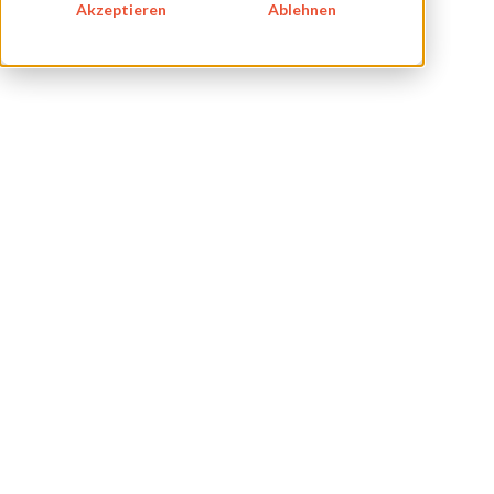
ÜBER UNS
Akzeptieren
Ablehnen
KARRIERE
BLOG
IMPRESSUM
DATENSCHUTZ
KONTAKT
NEWSLETTER
SITEMAP
ENGLISH
DEUTSCH